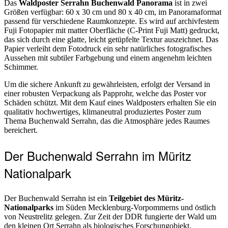
Das
Waldposter Serrahn Buchenwald Panorama
ist in zwei
Größen verfügbar: 60 x 30 cm und 80 x 40 cm, im Panoramaformat
passend für verschiedene Raumkonzepte. Es wird auf archivfestem
Fuji Fotopapier mit matter Oberfläche (C-Print Fuji Matt) gedruckt,
das sich durch eine glatte, leicht getüpfelte Textur auszeichnet. Das
Papier verleiht dem Fotodruck ein sehr natürliches fotografisches
Aussehen mit subtiler Farbgebung und einem angenehm leichten
Schimmer.
Um die sichere Ankunft zu gewährleisten, erfolgt der Versand in
einer robusten Verpackung als Papprohr, welche das Poster vor
Schäden schützt. Mit dem Kauf eines Waldposters erhalten Sie ein
qualitativ hochwertiges, klimaneutral produziertes Poster zum
Thema Buchenwald Serrahn, das die Atmosphäre jedes Raumes
bereichert.
Der Buchenwald Serrahn im Müritz
Nationalpark
Der Buchenwald Serrahn ist ein
Teilgebiet des Müritz-
Nationalparks
im Süden Mecklenburg-Vorpommerns und östlich
von Neustrelitz gelegen. Zur Zeit der DDR fungierte der Wald um
den kleinen Ort Serrahn als biologisches Forschungobjekt,