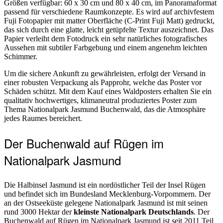
Größen verfügbar: 60 x 30 cm und 80 x 40 cm, im Panoramaformat
passend für verschiedene Raumkonzepte. Es wird auf archivfestem
Fuji Fotopapier mit matter Oberfläche (C-Print Fuji Matt) gedruckt,
das sich durch eine glatte, leicht getüpfelte Textur auszeichnet. Das
Papier verleiht dem Fotodruck ein sehr natürliches fotografisches
Aussehen mit subtiler Farbgebung und einem angenehm leichten
Schimmer.
Um die sichere Ankunft zu gewährleisten, erfolgt der Versand in
einer robusten Verpackung als Papprohr, welche das Poster vor
Schäden schützt. Mit dem Kauf eines Waldposters erhalten Sie ein
qualitativ hochwertiges, klimaneutral produziertes Poster zum
Thema Nationalpark Jasmund Buchenwald, das die Atmosphäre
jedes Raumes bereichert.
Der Buchenwald auf Rügen im
Nationalpark Jasmund
Die Halbinsel Jasmund ist ein nordöstlicher Teil der Insel Rügen
und befindet sich im Bundesland Mecklenburg-Vorpommern. Der
an der Ostseeküste gelegene Nationalpark Jasmund ist mit seinen
rund 3000 Hektar der
kleinste Nationalpark Deutschlands
. Der
Buchenwald auf Rügen im Nationalpark Jasmund ist seit 2011 Teil