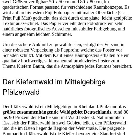
zwei Größen verfügbar: 50 x 50 cm und 80 x 80 cm, im
quadratischen Format passend für verschiedene Raumkonzepte. Es
wird auf archivfestem Fuji Fotopapier mit matter Oberfläche (C-
Print Fuji Matt) gedruckt, das sich durch eine glatte, leicht getüpfelte
Textur auszeichnet. Das Papier verleiht dem Fotodruck ein sehr
natürliches fotografisches Aussehen mit subtiler Farbgebung und
einem angenehm leichten Schimmer.
Um die sichere Ankunft zu gewährleisten, erfolgt der Versand in
einer robusten Verpackung als Papprohr, welche das Poster vor
Schäden schützt. Mit dem Kauf eines Baumposters erhalten Sie ein
qualitativ hochwertiges, klimaneutral produziertes Poster zum
Thema Kiefern Baum, das die Atmosphäre jedes Raumes bereichert.
Der Kiefernwald im Mittelgebirge
Pfälzerwald
Der Pfälzerwald ist ein Mittelgebirge in Rheinland-Pfalz und
das
größte zusammenhängende Waldgebiet Deutschlands
, rund 80
bis 90 Prozent der Fläche sind mit Wald bedeckt. Naturräumlich
lässt sich der Pfälzerwald in zwei Gebiete teilen, den Pfälzerwald
und die im Osten liegende Region der Weinstraße. Die prägende
Baumart im Pfälzerwald ist die Kiefer, bevorzugter Standort sind